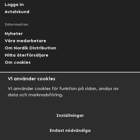
Logga in
Avtalskund
Information
Nyheter
Våra medarbetare
Om Nordik Distribution
Hitta återförsäljare
Om cookies
Följ oss
Vi använder cookies
Facebook Nordik
Vi använder cookies för funktion på sidan, analys av
Facebook Lightforce Sweden
data och marknadsföring.
YouTube
Instagram
Inställningar
Endast nödvändiga
NORDIK AUTOMOTIVE
NORDIK HUNT
NORDIK OUTDOOR