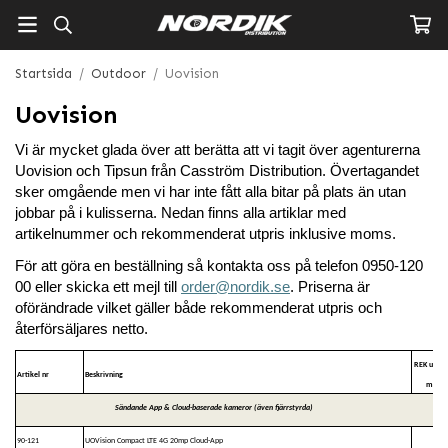
Startsida
/
Outdoor
/
Uovision
Uovision
Vi är mycket glada över att berätta att vi tagit över agenturerna
Uovision och Tipsun från Casström Distribution. Övertagandet
sker omgående men vi har inte fått alla bitar på plats än utan
jobbar på i kulisserna. Nedan finns alla artiklar med
artikelnummer och rekommenderat utpris inklusive moms.
För att göra en beställning så kontakta oss på telefon 0950-120
00 eller skicka ett mejl till
order@nordik.se
. Priserna är
oförändrade vilket gäller både rekommenderat utpris och
återförsäljares netto.
REK utpris
Artikel nr
Beskrivning
moms
Sändande App & Cloud-baserade kameror (även fjärrstyrda)
90-121
UOVision Compact LTE 4G 20mp Cloud-App
2 49