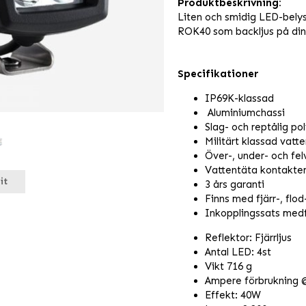
Produktbeskrivning:
Liten och smidig LED-bely
ROK40 som backljus på din t
Specifikationer
IP69K-klassad
Aluminiumchassi
Slag- och reptålig po
Militärt klassad vatt
Över-, under- och fe
Vattentäta kontakte
it
3 års garanti
Finns med fjärr-, flod-
Inkopplingssats medf
Reflektor: Fjärrljus
Antal LED: 4st
Vikt 716 g
Ampere förbrukning @
Effekt: 40W