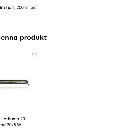
m fjärr, 200m i par
denna produkt
 Ledramp 20"
rad 20x5 W