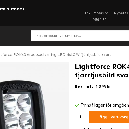
DIK OUTDOOR
Nyheter
Logga in
htforce ROK40 Arbetsbelysning LED 4x10 W fjärrljusbild svart
Lightforce ROK
fjärrljusbild sva
Rek. pris:
1 895 kr
Finns i lager för omgåe
Lägg i varukorg