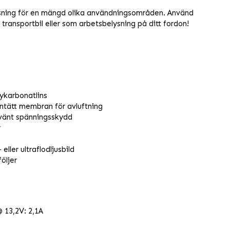
sning för en mängd olika användningsområden. Använd
ransportbil eller som arbetsbelysning på ditt fordon!
lykarbonatlins
entätt membran för avluftning
lvänt spänningsskydd
r
 eller ultraflodljusbild
öljer
 13,2V: 2,1A