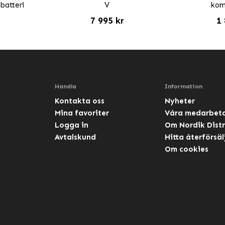
batteri
V
komb
7 995 kr
1 
Handla
Information
Kontakta oss
Nyheter
Mina favoriter
Våra medarbet
Logga in
Om Nordik Distr
Avtalskund
Hitta återförsäl
Om cookies