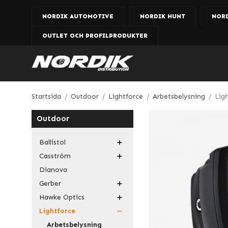
NORDIK AUTOMOTIVE
NORDIK HUNT
NOR
OUTLET OCH PROFILPRODUKTER
Startsida
/
Outdoor
/
Lightforce
/
Arbetsbelysning
/
Lig
Outdoor
Ballistol
Casström
Dianova
Gerber
Hawke Optics
Lightforce
Arbetsbelysning