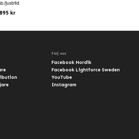
.ljusbild
895 kr
Följ oss
Facebook Nordik
are
Facebook Lightforce Sweden
ibution
YouTube
jare
Instagram