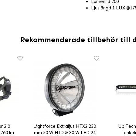
Lumen: 3 200
Ljuslängd 1 LUX @178
Rekommenderade tillbehör till 
r 2.0
Lightforce Extraljus HTX2 230
Up Tech
 760 lm
mm 50 W HID & 80 W LED 24
enkel