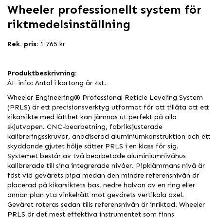
Wheeler professionellt system för
riktmedelsinställning
Rek. pris:
1 765 kr
Produktbeskrivning:
ÅF info: Antal i kartong är 4st.
Wheeler Engineering® Professional Reticle Leveling System
(PRLS) är ett precisionsverktyg utformat för att tillåta att ett
kikarsikte med lätthet kan jämnas ut perfekt på alla
skjutvapen. CNC-bearbetning, fabriksjusterade
kalibreringsskruvar, anodiserad aluminiumkonstruktion och ett
skyddande gjutet hölje sätter PRLS i en klass för sig.
Systemet består av två bearbetade aluminiumnivåhus
kalibrerade till sina integrerade nivåer. Pipklämmans nivå är
fäst vid gevärets pipa medan den mindre referensnivån är
placerad på kikarsiktets bas, nedre halvan av en ring eller
annan plan yta vinkelrätt mot gevärets vertikala axel.
Geväret roteras sedan tills referensnivån är inriktad. Wheeler
PRLS är det mest effektiva instrumentet som finns