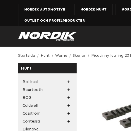
NORDIK AUTOMOTIVE
NORDIK HUNT
NOR
OUTLET OCH PROFILPRODUKTER
Startsida
/
Hunt
/
Warne
/
Skenor
/
Picatinny lutning 20
Hunt
Ballistol
Beartooth
BOG
Caldwell
Casström
Contessa
Dianova