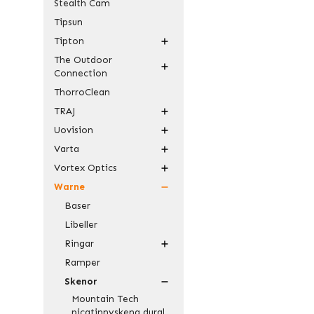
Stealth Cam
Tipsun
Tipton
The Outdoor
Connection
ThorroClean
TRAJ
Uovision
Varta
Vortex Optics
Warne
Baser
Libeller
Ringar
Ramper
Skenor
Mountain Tech
picatinnyskena dural