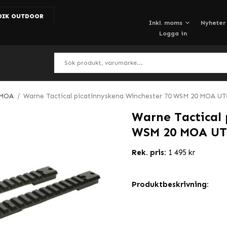
DIK OUTDOOR
Nyheter
Logga in
 MOA
/
Warne Tactical picatinnyskena Winchester 70 WSM 20 MOA U
Warne Tactical 
WSM 20 MOA U
Rek. pris:
1 495 kr
Produktbeskrivning: