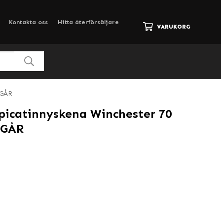
Kontakta oss
Hitta återförsäljare
VARUKORG
TGÅR
picatinnyskena Winchester 70
TGÅR