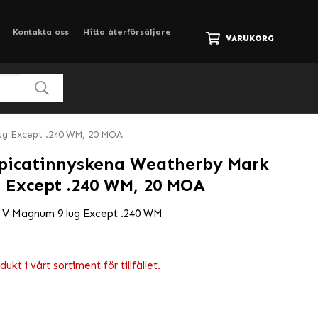
Kontakta oss
Hitta återförsäljare
VARUKORG
ug Except .240 WM, 20 MOA
 picatinnyskena Weatherby Mark
 Except .240 WM, 20 MOA
k V Magnum 9 lug Except .240 WM
kt i vårt sortiment för tillfället.