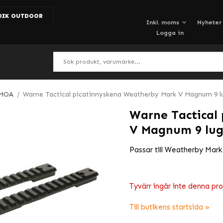
DIK OUTDOOR
Nyheter
Logga in
 MOA
/
Warne Tactical picatinnyskena Weatherby Mark V Magnum 9 l
Warne Tactical
V Magnum 9 lug
Passar till Weatherby Mar
Tyvärr ingår inte denna produ
Till butikens startsida »