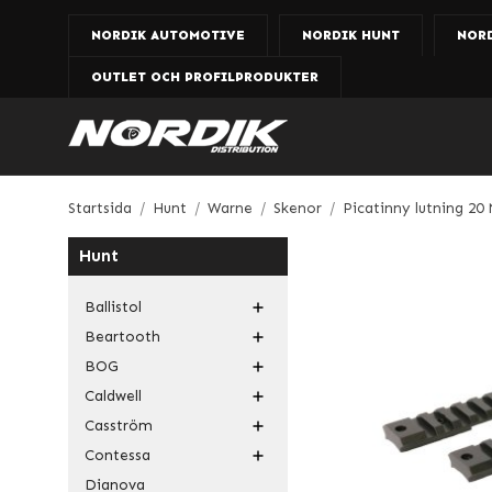
NORDIK AUTOMOTIVE
NORDIK HUNT
NOR
OUTLET OCH PROFILPRODUKTER
Startsida
/
Hunt
/
Warne
/
Skenor
/
Picatinny lutning 20
Hunt
Ballistol
Beartooth
BOG
Caldwell
Casström
Contessa
Dianova