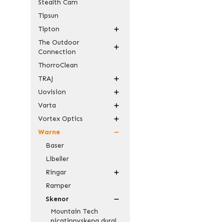
Stealth Cam
Tipsun
Tipton
The Outdoor
Connection
ThorroClean
TRAJ
Uovision
Varta
Vortex Optics
Warne
Baser
Libeller
Ringar
Ramper
Skenor
Mountain Tech
picatinnyskena dural