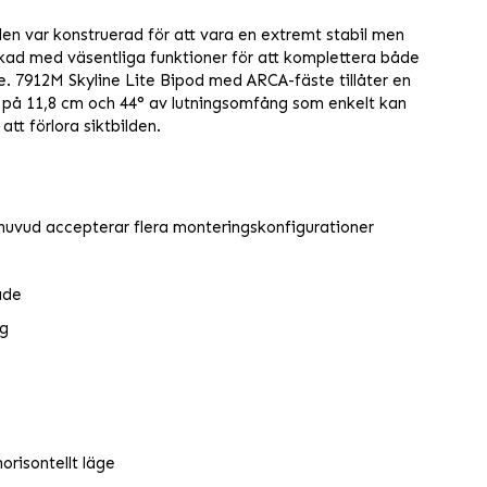
den var konstruerad för att vara en extremt stabil men
ackad med väsentliga funktioner för att komplettera både
e. 7912M Skyline Lite Bipod med ARCA-fäste tillåter en
 på 11,8 cm och 44° av lutningsomfång som enkelt kan
att förlora siktbilden.
t huvud accepterar flera monteringskonfigurationer
åde
ng
orisontellt läge