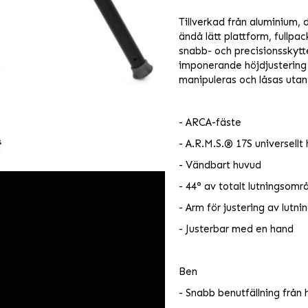
Tillverkad från aluminium, 
ändå lätt plattform, fullp
snabb- och precisionsskytt
imponerande höjdjustering
manipuleras och låsas utan 
- ARCA-fäste
- A.R.M.S.® 17S universell
- Vändbart huvud
- 44° av totalt lutningsomr
- Arm för justering av lutni
- Justerbar med en hand
Ben
- Snabb benutfällning från h