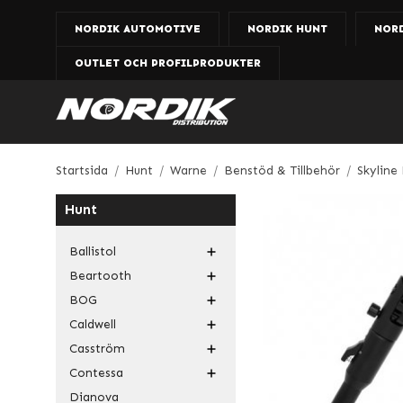
NORDIK AUTOMOTIVE
NORDIK HUNT
NOR
OUTLET OCH PROFILPRODUKTER
Startsida
/
Hunt
/
Warne
/
Benstöd & Tillbehör
/
Skyline 
Hunt
Ballistol
Beartooth
BOG
Caldwell
Casström
Contessa
Dianova