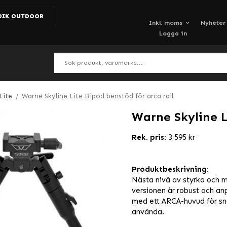
DIK OUTDOOR
Nyheter
Logga in
Lite
/
Warne Skyline Lite Bipod benstöd för arca rail
Warne Skyline L
Rek. pris:
3 595 kr
Produktbeskrivning:
Nästa nivå av styrka och 
versionen är robust och anp
med ett ARCA-huvud för sna
använda.