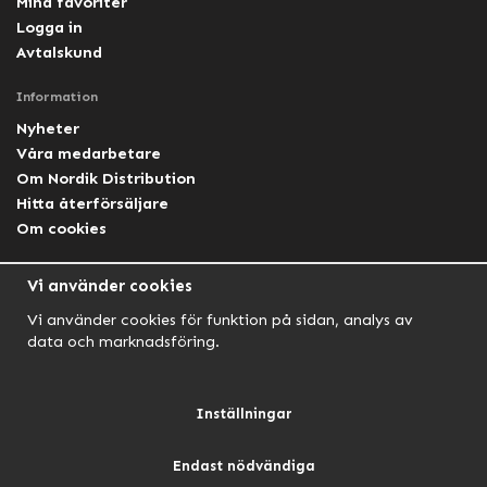
Mina favoriter
Logga in
Avtalskund
Information
Nyheter
Våra medarbetare
Om Nordik Distribution
Hitta återförsäljare
Om cookies
Följ oss
Vi använder cookies
Facebook Nordik
Vi använder cookies för funktion på sidan, analys av
Facebook Lightforce Sweden
data och marknadsföring.
YouTube
Instagram
Inställningar
Endast nödvändiga
NORDIK AUTOMOTIVE
NORDIK HUNT
NORDIK OUTDOOR