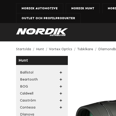
NORDIK AUTOMOTIVE
NORDIK HUNT
NOR
OUTLET OCH PROFILPRODUKTER
Startsida
/
Hunt
/
Vortex Optics
/
Tubkikare
/
Diamondb
Hunt
Ballistol
Beartooth
BOG
Caldwell
Casström
Contessa
Dianova