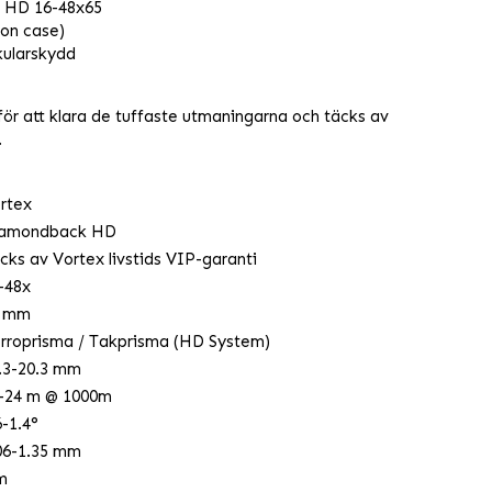
 HD 16-48x65
on case)
kularskydd
ör att klara de tuffaste utmaningarna och täcks av
.
rtex
amondback HD
cks av Vortex livstids VIP-garanti
-48x
5 mm
rroprisma / Takprisma (HD System)
.3-20.3 mm
-24 m @ 1000m
6-1.4°
06-1.35 mm
m