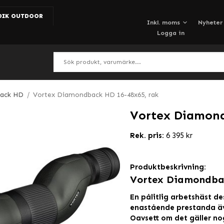
DIK OUTDOOR
Nyheter
Logga in
ack HD
/
Vortex Diamondback HD 16-48x65, rak
Vortex Diamond
Rek. pris:
6 395 kr
Produktbeskrivning:
Vortex Diamondba
En pålitlig arbetshäst de
enastående prestanda äv
Oavsett om det gäller no