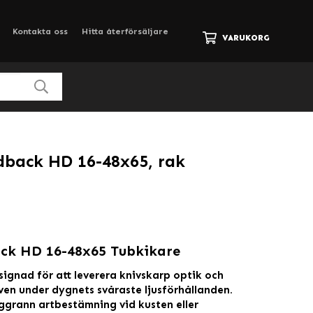
Kontakta oss
Hitta återförsäljare
VARUKORG
back HD 16-48x65, rak
ck HD 16-48x65 Tubkikare
signad för att leverera knivskarp optik och
en under dygnets svåraste ljusförhållanden.
ggrann artbestämning vid kusten eller