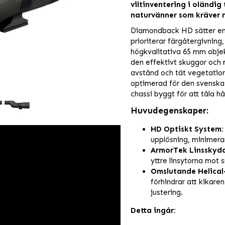
viltinventering i oländig
naturvänner som kräver m
Diamondback HD sätter en 
prioriterar färgåtergivning
högkvalitativa 65 mm obje
den effektivt skuggor och m
avstånd och tät vegetation
optimerad för den svenska
chassi byggt för att tåla h
Huvudegenskaper:
HD Optiskt System:
upplösning, minimera
ArmorTek Linsskydd
yttre linsytorna mot s
Omslutande Helical
förhindrar att kikare
justering.
Detta ingår: