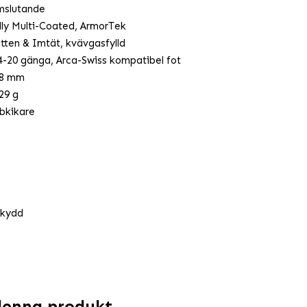
slutande
lly Multi-Coated, ArmorTek
tten & Imtät, kvävgasfylld
4-20 gänga, Arca-Swiss kompatibel fot
8 mm
29 g
bkikare
skydd
denna produkt