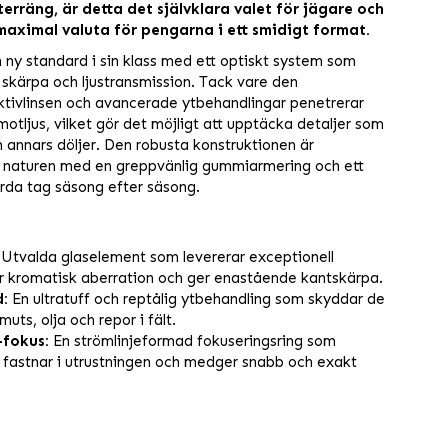
 terräng, är detta det självklara valet för jägare och
aximal valuta för pengarna i ett smidigt format.
ny standard i sin klass med ett optiskt system som
, skärpa och ljustransmission. Tack vare den
ktivlinsen och avancerade ytbehandlingar penetrerar
otljus, vilket gör det möjligt att upptäcka detaljer som
 annars döljer. Den robusta konstruktionen är
 naturen med en greppvänlig gummiarmering och ett
årda tag säsong efter säsong.
Utvalda glaselement som levererar exceptionell
r kromatisk aberration och ger enastående kantskärpa.
:
En ultratuff och reptålig ytbehandling som skyddar de
muts, olja och repor i fält.
-fokus:
En strömlinjeformad fokuseringsring som
n fastnar i utrustningen och medger snabb och exakt