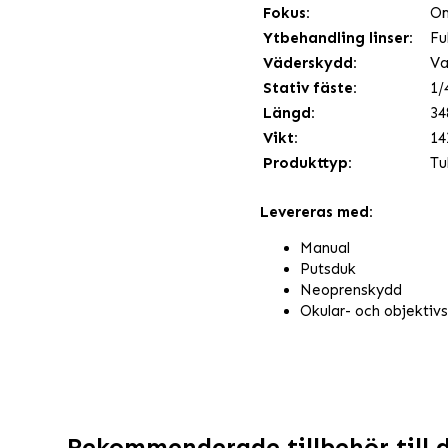
Fokus:
Om
Ytbehandling linser:
Fu
Väderskydd:
Va
Stativ fäste:
1/
Längd:
34
Vikt:
14
Produkttyp:
Tu
Levereras med:
Manual
Putsduk
Neoprenskydd
Okular- och objektiv
Rekommenderade tillbehör till 