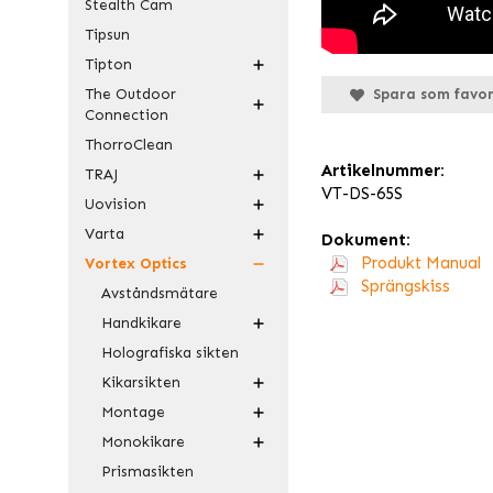
Stealth Cam
Tipsun
Tipton
The Outdoor
Spara som favor
Connection
ThorroClean
Artikelnummer:
TRAJ
VT-DS-65S
Uovision
Varta
Dokument:
Produkt Manual
Vortex Optics
Sprängskiss
Avståndsmätare
Handkikare
Holografiska sikten
Kikarsikten
Montage
Monokikare
Prismasikten