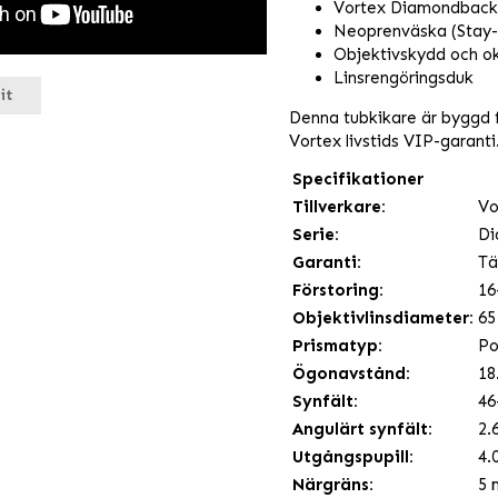
Vortex Diamondback
Neoprenväska (Stay-
Objektivskydd och o
Linsrengöringsduk
it
Denna tubkikare är byggd f
Vortex livstids VIP-garanti
Specifikationer
Tillverkare:
Vo
Serie:
Di
Garanti:
Tä
Förstoring:
16
Objektivlinsdiameter:
6
Prismatyp:
Po
Ögonavstånd:
18
Synfält:
46
Angulärt synfält:
2.
Utgångspupill:
4.
Närgräns:
5 