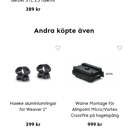
Gerber STL 2.5 fällkniv
389 kr
Andra köpte även
Hawke aluminiumringar
Warne Montage för
för Weaver 1"
Aimpoint Micro/Vortex
Crossfire på hagelspång
399 kr
999 kr