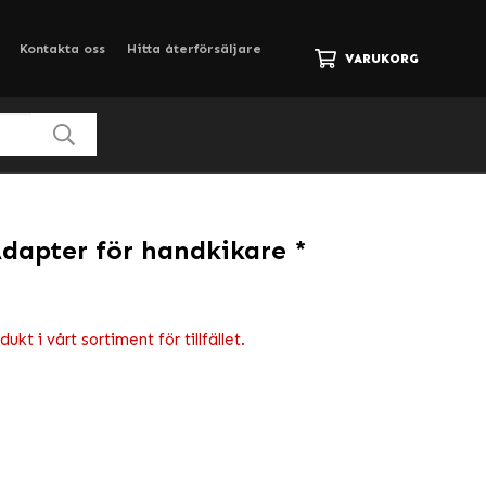
Kontakta oss
Hitta återförsäljare
VARUKORG
dapter för handkikare *
kt i vårt sortiment för tillfället.