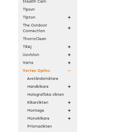
Stealth Cam
Tipsun
Tipton
The Outdoor
Connection
ThorroClean
TRAJ
Uovision
Varta
Vortex Optics
Avståndsmätare
Handkikare
Holografiska sikten
Kikarsikten
Montage
Monokikare
Prismasikten