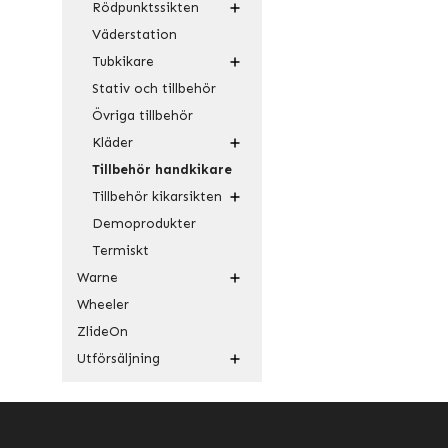
Rödpunktssikten
Väderstation
Tubkikare
Stativ och tillbehör
Övriga tillbehör
Kläder
Tillbehör handkikare
Tillbehör kikarsikten
Demoprodukter
Termiskt
Warne
Wheeler
ZlideOn
Utförsäljning