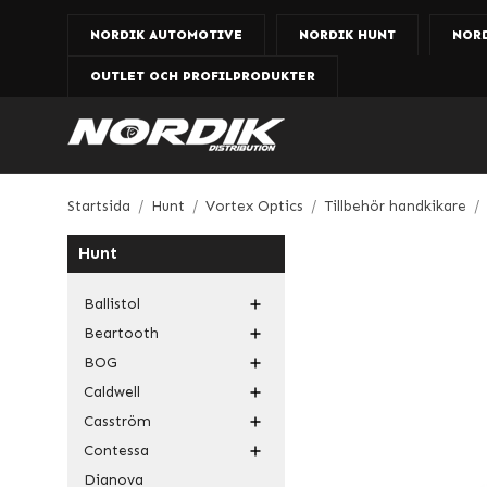
NORDIK AUTOMOTIVE
NORDIK HUNT
NOR
OUTLET OCH PROFILPRODUKTER
Startsida
/
Hunt
/
Vortex Optics
/
Tillbehör handkikare
/
Hunt
Ballistol
Beartooth
BOG
Caldwell
Casström
Contessa
Dianova