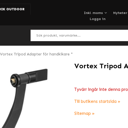
DIK OUTDOOR
Nyheter
Logga in
Vortex Tripod Adapter för handkikare *
Vortex Tripod A
Tyvärr ingår inte denna produ
Till butikens startsida »
Sitemap »