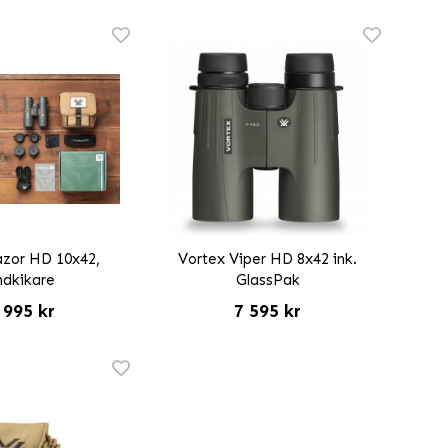
azor HD 10x42,
Vortex Viper HD 8x42 ink.
ndkikare
GlassPak
 995 kr
7 595 kr