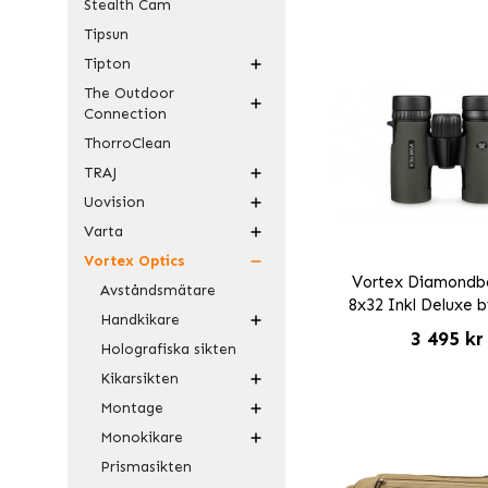
Stealth Cam
Tipsun
Tipton
The Outdoor
Connection
ThorroClean
TRAJ
Uovision
Varta
Vortex Optics
Vortex Diamondb
Avståndsmätare
8x32 Inkl Deluxe 
Handkikare
3 495 kr
Holografiska sikten
Kikarsikten
Montage
Monokikare
Prismasikten