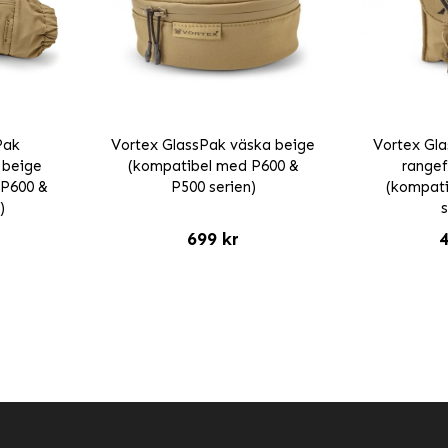
Pak
Vortex GlassPak väska beige
Vortex Gla
 beige
(kompatibel med P600 &
rangef
 P600 &
P500 serien)
(kompat
)
s
699 kr
4