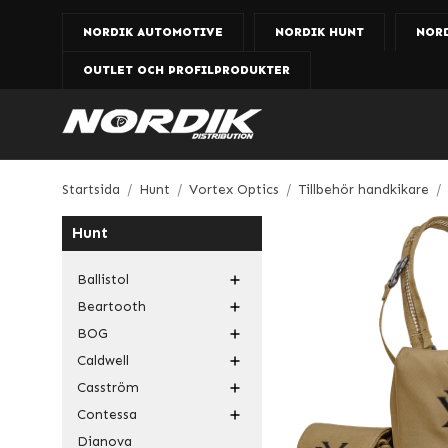
NORDIK AUTOMOTIVE
NORDIK HUNT
NOR
OUTLET OCH PROFILPRODUKTER
Startsida
/
Hunt
/
Vortex Optics
/
Tillbehör handkikare
/
Hunt
Ballistol
Beartooth
BOG
Caldwell
Casström
Contessa
Dianova