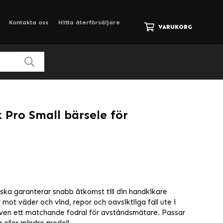
Kontakta oss
Hitta återförsäljare
VARUKORG
 Pro Small bärsele för
ka garanterar snabb åtkomst till din handkikare
ot väder och vind, repor och oavsiktliga fall ute i
även ett matchande fodral för avståndsmätare. Passar