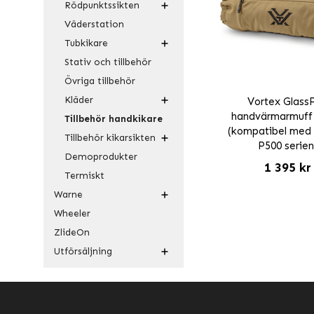
Rödpunktssikten
Väderstation
Tubkikare
Stativ och tillbehör
Övriga tillbehör
Kläder
Vortex Glass
handvärmarmuff
Tillbehör handkikare
(kompatibel med
Tillbehör kikarsikten
P500 serien
Demoprodukter
1 395 kr
Termiskt
Warne
Wheeler
ZlideOn
Utförsäljning