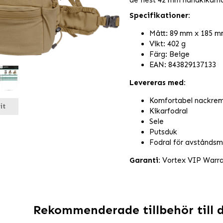
de flest 42 mm handkikarna
Specifikationer:
Mått: 89 mm x 185 m
Vikt: 402 g
Färg: Beige
EAN: 843829137133
Levereras med:
Komfortabel nackre
it
Kikarfodral
Sele
Putsduk
Fodral för avstånds
Garanti:
Vortex VIP Warr
Rekommenderade tillbehör till 