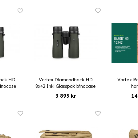
ack HD
Vortex Diamondback HD
Vortex R
binocase
8x42 Inkl Glasspak binocase
ha
3 895 kr
14