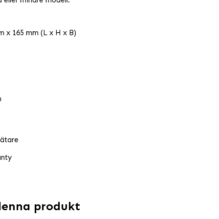
 eller mindre modell.
m x 165 mm (L x H x B)
m
mätare
anty
denna produkt