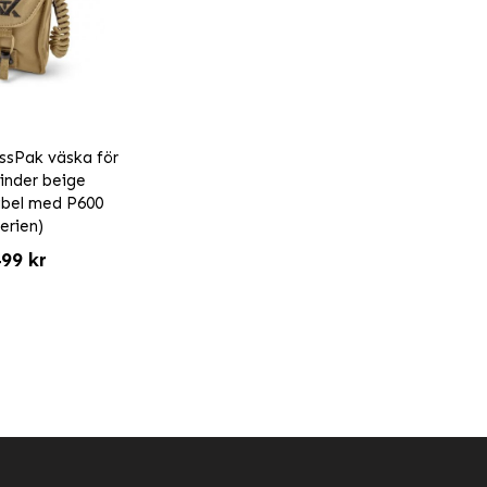
ssPak väska för
inder beige
ibel med P600
erien)
99 kr