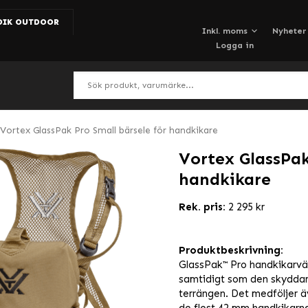
DIK OUTDOOR
Nyheter
Logga in
Vortex GlassPak Pro Small bärsele för handkikare
Vortex GlassPak
handkikare
Rek. pris:
2 295 kr
Produktbeskrivning:
GlassPak™ Pro handkikarväs
samtidigt som den skyddar m
terrängen. Det medföljer 