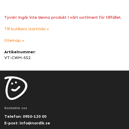
Tyvärr ingår inte denna produkt i vårt sortiment för tillfället.
Till butikens startsida »
Sitemap »
Artikelnummer:
VT-CWM-SS2
Kontakta oss
Telefon: 0950-120 00
E-post:
info@nordik.se