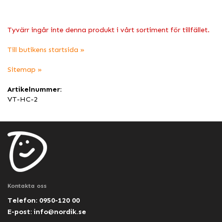
Tyvärr ingår inte denna produkt i vårt sortiment för tillfället.
Till butikens startsida »
Sitemap »
Artikelnummer:
VT-HC-2
Kontakta oss
Telefon: 0950-120 00
E-post:
info@nordik.se