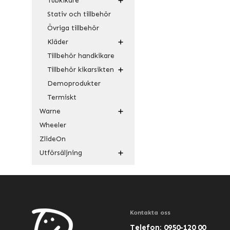
Tubkikare
Stativ och tillbehör
Övriga tillbehör
Kläder
Tillbehör handkikare
Tillbehör kikarsikten
Demoprodukter
Termiskt
Warne
Wheeler
ZlideOn
Utförsäljning
Kontakta oss
Telefon: 0950-120 00