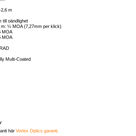
-2,6 m
 till oändlighet
00 m: ¼ MOA (7,27mm per klick)
75 MOA
45 MOA
MRAD
lly Multi-Coated
y
anti här
Vortex Optics garanti.