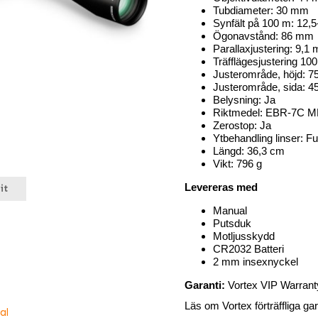
Tubdiameter: 30 mm
Synfält på 100 m: 12,5
Ögonavstånd: 86 mm
Parallaxjustering: 9,1 m
Träfflägesjustering 1
Justerområde, höjd: 
Justerområde, sida: 
Belysning: Ja
Riktmedel: EBR-7C 
Zerostop: Ja
Ytbehandling linser: Fu
Längd: 36,3 cm
Vikt: 796 g
Levereras med
it
Manual
Putsduk
Motljusskydd
CR2032 Batteri
2 mm insexnyckel
Garanti:
Vortex VIP Warrant
Läs om Vortex förträffliga gar
al