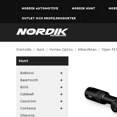
NORDIK AUTOMOTIVE
NORDIK HUNT
NOR
OUTLET OCH PROFILPRODUKTER
Startsida
/
Hunt
/
Vortex Optics
/
Kikarsikten
/
Viper PS
Hunt
Ballistol
Beartooth
BOG
Caldwell
Casström
Contessa
Dianova