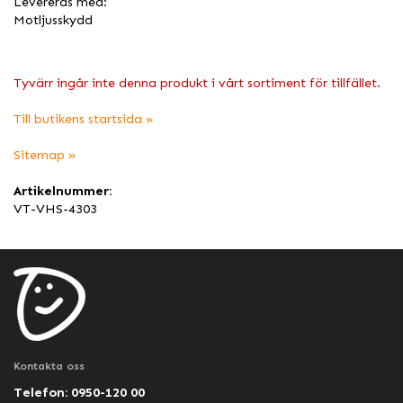
Levereras med:
Motljusskydd
Tyvärr ingår inte denna produkt i vårt sortiment för tillfället.
Till butikens startsida »
Sitemap »
Artikelnummer:
VT-VHS-4303
Kontakta oss
Telefon: 0950-120 00