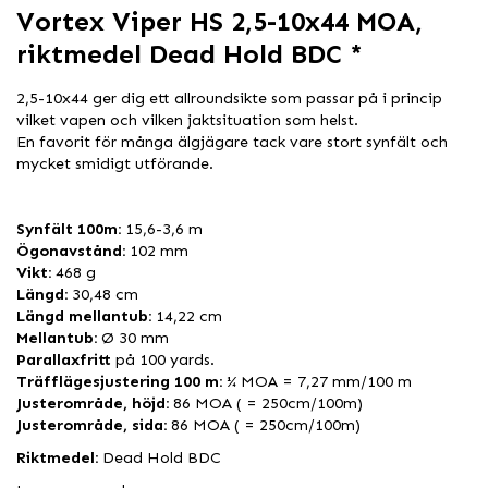
Vortex Viper HS 2,5-10x44 MOA,
riktmedel Dead Hold BDC *
2,5-10x44 ger dig ett allroundsikte som passar på i princip
vilket vapen och vilken jaktsituation som helst.
En favorit för många älgjägare tack vare stort synfält och
mycket smidigt utförande.
Synfält 100m:
15,6-3,6 m
Ögonavstånd:
102 mm
Vikt:
468 g
Längd:
30,48 cm
Längd mellantub:
14,22 cm
Mellantub:
Ø 30 mm
Parallaxfritt
på 100 yards.
Träfflägesjustering 100 m:
¼ MOA = 7,27 mm/100 m
Justerområde, höjd:
86 MOA ( = 250cm/100m)
Justerområde, sida:
86 MOA ( = 250cm/100m)
Riktmedel:
Dead Hold BDC