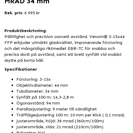
MRAD 34 mm
Rek. pris:
6 995 kr
Produktbeskrivning:
Pålitlighet och precision oavsett avstånd. Venom® 3-15x44
FFP erbjuder utmärkt glaskvalitet, imponerande förstoring
och det mångsidiga riktmedlet EBR-7C för snabba och
precisa skott på avstånd, samt ett brett synfält vid snabbt
skytte på korta håll.
Specifikationer
Förstoring: 3-15x
Objektivdiameter: 44 mm
Tubdiameter: 34 mm
Synfält på 100 m: 14,3-2,8 m
Ögonavstånd: 94 mm
Parallaxjustering: 9 meter till oändlighet
Träfflägesjustering 100 m: 10 mm per klick ( 0,1 mrad)
Justerområde, höjd: 36 mrad (360cm/100m)
Justerområde, sida: 21 mrad (210cm/100m)
Belysning: Nej