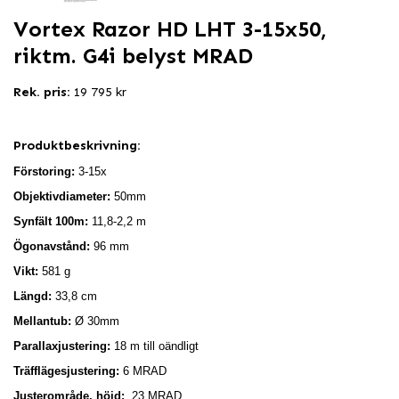
Vortex Razor HD LHT 3-15x50,
riktm. G4i belyst MRAD
Rek. pris:
19 795 kr
Produktbeskrivning:
Förstoring:
3-15x
Objektivdiameter:
50mm
Synfält 100m:
11,8-2,2 m
Ögonavstånd:
96 mm
Vikt:
581 g
Längd:
33,8 cm
Mellantub:
Ø 30mm
Parallaxjustering:
18 m till oändligt
Träfflägesjustering:
6 MRAD
Justerområde, höjd:
23 MRAD