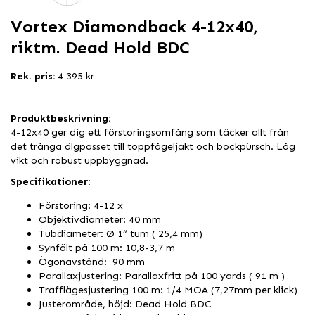
Vortex Diamondback 4-12x40,
riktm. Dead Hold BDC
Rek. pris:
4 395 kr
Produktbeskrivning:
4-12x40 ger dig ett förstoringsomfång som täcker allt från
det trånga älgpasset till toppfågeljakt och bockpürsch. Låg
vikt och robust uppbyggnad.
Specifikationer:
Förstoring: 4-12 x
Objektivdiameter: 40 mm
Tubdiameter: Ø 1” tum ( 25,4 mm)
Synfält på 100 m: 10,8-3,7 m
Ögonavstånd: 90 mm
Parallaxjustering: Parallaxfritt på 100 yards ( 91 m )
Träfflägesjustering 100 m: 1/4 MOA (7,27mm per klick)
Justerområde, höjd: Dead Hold BDC