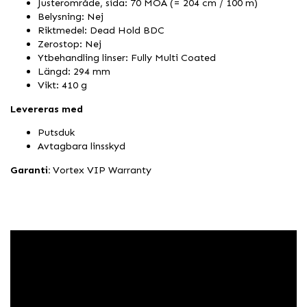
Justerområde, sida: 70 MOA (= 204 cm / 100 m)
Belysning: Nej
Riktmedel: Dead Hold BDC
Zerostop: Nej
Ytbehandling linser: Fully Multi Coated
Längd: 294 mm
Vikt: 410 g
Levereras med
Putsduk
Avtagbara linsskyd
Garanti:
Vortex VIP Warranty