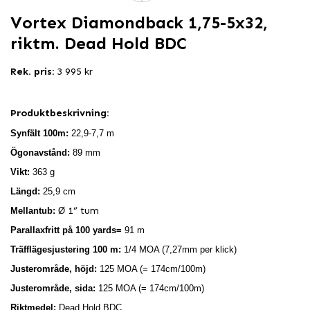
Vortex Diamondback 1,75-5x32,
riktm. Dead Hold BDC
Rek. pris:
3 995 kr
Produktbeskrivning:
Synfält 100m:
22,9-7,7 m
Ögonavstånd:
89 mm
Vikt:
363 g
Längd:
25,9 cm
1” tum
Mellantub:
Ø
Parallaxfritt på 100 yards=
91 m
Träfflägesjustering 100 m:
1/4 MOA (7,27mm per klick)
Justerområde, höjd:
125 MOA (= 174cm/100m)
Justerområde, sida:
125 MOA (= 174cm/100m)
Riktmedel:
Dead Hold BDC