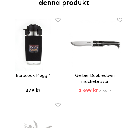
denna produkt
Barocook Mugg *
Gerber Doubledown
machete svar
379 kr
1 699 kr
2 595 kr