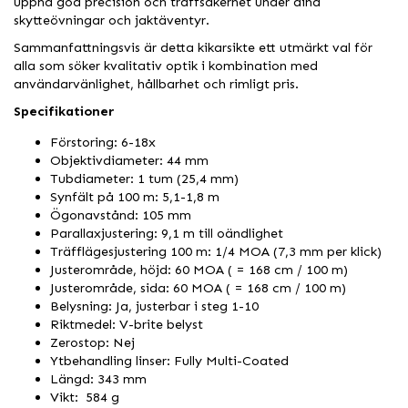
uppnå god precision och träffsäkerhet under dina
skytteövningar och jaktäventyr.
Sammanfattningsvis är detta kikarsikte ett utmärkt val för
alla som söker kvalitativ optik i kombination med
användarvänlighet, hållbarhet och rimligt pris.
Specifikationer
Förstoring: 6-18x
Objektivdiameter: 44 mm
Tubdiameter: 1 tum (25,4 mm)
Synfält på 100 m: 5,1-1,8 m
Ögonavstånd: 105 mm
Parallaxjustering: 9,1 m till oändlighet
Träfflägesjustering 100 m: 1/4 MOA (7,3 mm per klick)
Justerområde, höjd: 60 MOA ( = 168 cm / 100 m)
Justerområde, sida: 60 MOA ( = 168 cm / 100 m)
Belysning: Ja, justerbar i steg 1-10
Riktmedel: V-brite belyst
Zerostop: Nej
Ytbehandling linser: Fully Multi-Coated
Längd: 343 mm
Vikt: 584 g