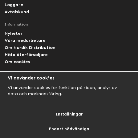
Logga in
Avtalskund
Information
Nyheter
Våra medarbetare
Om Nordik Distribution
Hitta återförsäljare
Om cookies
Följ oss
Vi använder cookies
Facebook Nordik
Vi använder cookies för funktion på sidan, analys av
Facebook Lightforce Sweden
data och marknadsföring.
YouTube
Instagram
Inställningar
Endast nödvändiga
NORDIK AUTOMOTIVE
NORDIK HUNT
NORDIK OUTDOOR