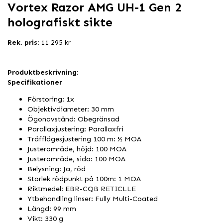
Vortex Razor AMG UH-1 Gen 2
holografiskt sikte
Rek. pris:
11 295 kr
Produktbeskrivning:
Specifikationer
Förstoring: 1x
Objektivdiameter: 30 mm
Ögonavstånd: Obegränsad
Parallaxjustering: Parallaxfri
Träfflägesjustering 100 m: ½ MOA
Justerområde, höjd: 100 MOA
Justerområde, sida: 100 MOA
Belysning: Ja, röd
Storlek rödpunkt på 100m: 1 MOA
Riktmedel: EBR-CQB RETICLLE
Ytbehandling linser: Fully Multi-Coated
Längd: 99 mm
Vikt: 330 g