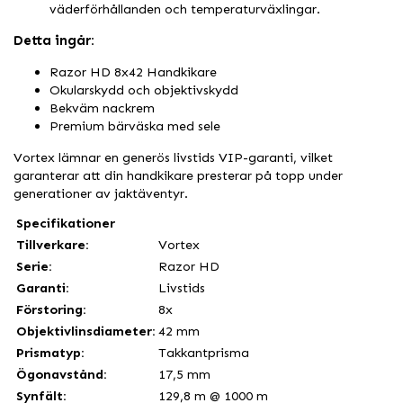
väderförhållanden och temperaturväxlingar.
Detta ingår:
Razor HD 8x42 Handkikare
Okularskydd och objektivskydd
Bekväm nackrem
Premium bärväska med sele
Vortex lämnar en generös livstids VIP-garanti, vilket
garanterar att din handkikare presterar på topp under
generationer av jaktäventyr.
Specifikationer
Tillverkare:
Vortex
Serie:
Razor HD
Garanti:
Livstids
Förstoring:
8x
Objektivlinsdiameter:
42 mm
Prismatyp:
Takkantprisma
Ögonavstånd:
17,5 mm
Synfält:
129,8 m @ 1000 m