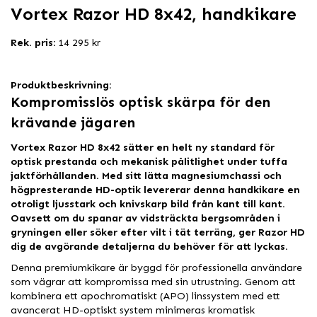
Vortex Razor HD 8x42, handkikare
Rek. pris:
14 295 kr
Produktbeskrivning:
Kompromisslös optisk skärpa för den
krävande jägaren
Vortex Razor HD 8x42 sätter en helt ny standard för
optisk prestanda och mekanisk pålitlighet under tuffa
jaktförhållanden. Med sitt lätta magnesiumchassi och
högpresterande HD-optik levererar denna handkikare en
otroligt ljusstark och knivskarp bild från kant till kant.
Oavsett om du spanar av vidsträckta bergsområden i
gryningen eller söker efter vilt i tät terräng, ger Razor HD
dig de avgörande detaljerna du behöver för att lyckas.
Denna premiumkikare är byggd för professionella användare
som vägrar att kompromissa med sin utrustning. Genom att
kombinera ett apochromatiskt (APO) linssystem med ett
avancerat HD-optiskt system minimeras kromatisk