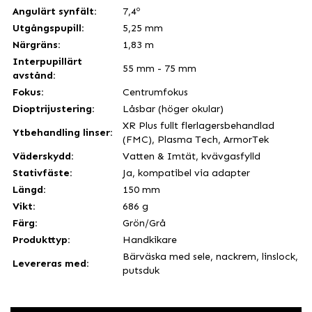
Angulärt synfält:
7,4º
Utgångspupill:
5,25 mm
Närgräns:
1,83 m
Interpupillärt
55 mm - 75 mm
avstånd:
Fokus:
Centrumfokus
Dioptrijustering:
Låsbar (höger okular)
XR Plus fullt flerlagersbehandlad
Ytbehandling linser:
(FMC), Plasma Tech, ArmorTek
Väderskydd:
Vatten & Imtät, kvävgasfylld
Stativfäste:
Ja, kompatibel via adapter
Längd:
150 mm
Vikt:
686 g
Färg:
Grön/Grå
Produkttyp:
Handkikare
Bärväska med sele, nackrem, linslock,
Levereras med:
putsduk