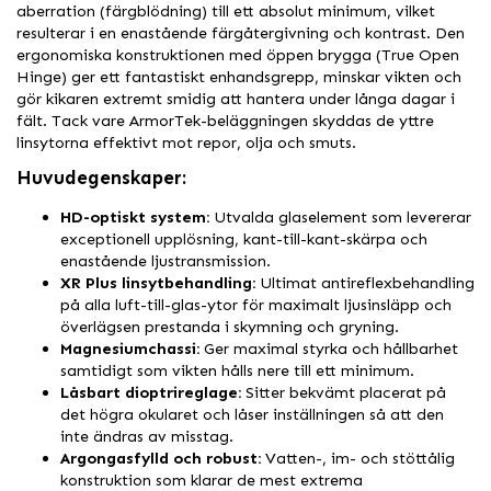
aberration (färgblödning) till ett absolut minimum, vilket
resulterar i en enastående färgåtergivning och kontrast. Den
ergonomiska konstruktionen med öppen brygga (True Open
Hinge) ger ett fantastiskt enhandsgrepp, minskar vikten och
gör kikaren extremt smidig att hantera under långa dagar i
fält. Tack vare ArmorTek-beläggningen skyddas de yttre
linsytorna effektivt mot repor, olja och smuts.
Huvudegenskaper:
HD-optiskt system:
Utvalda glaselement som levererar
exceptionell upplösning, kant-till-kant-skärpa och
enastående ljustransmission.
XR Plus linsytbehandling:
Ultimat antireflexbehandling
på alla luft-till-glas-ytor för maximalt ljusinsläpp och
överlägsen prestanda i skymning och gryning.
Magnesiumchassi:
Ger maximal styrka och hållbarhet
samtidigt som vikten hålls nere till ett minimum.
Låsbart dioptrireglage:
Sitter bekvämt placerat på
det högra okularet och låser inställningen så att den
inte ändras av misstag.
Argongasfylld och robust:
Vatten-, im- och stöttålig
konstruktion som klarar de mest extrema