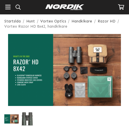
Startsida
/
Hunt
/
Vortex Optics
/
Handkikare
/
Razor HD
/
Vortex Razor HD 8x42, handkikare