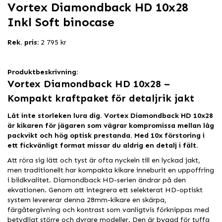
Vortex Diamondback HD 10x28
Inkl Soft binocase
Rek. pris:
2 795 kr
Produktbeskrivning:
Vortex Diamondback HD 10x28 –
Kompakt kraftpaket för detaljrik jakt
Låt inte storleken lura dig. Vortex Diamondback HD 10x28
är kikaren för jägaren som vägrar kompromissa mellan låg
packvikt och hög optisk prestanda. Med 10x förstoring i
ett fickvänligt format missar du aldrig en detalj i fält.
Att röra sig lätt och tyst är ofta nyckeln till en lyckad jakt,
men traditionellt har kompakta kikare inneburit en uppoffring
i bildkvalitet. Diamondback HD-serien ändrar på den
ekvationen. Genom att integrera ett selekterat HD-optiskt
system levererar denna 28mm-kikare en skärpa,
färgåtergivning och kontrast som vanligtvis förknippas med
betydligt större och dyrare modeller. Den är byggd för tuffa