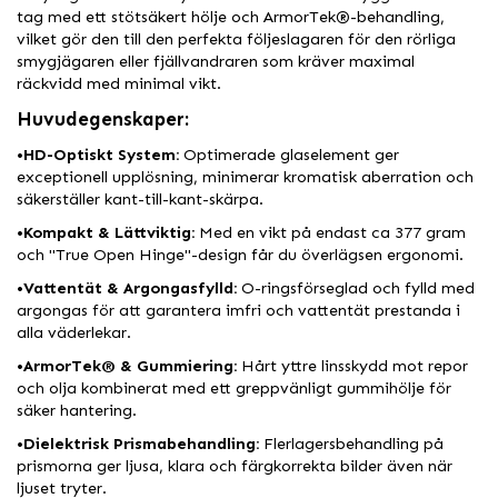
tag med ett stötsäkert hölje och ArmorTek®-behandling,
vilket gör den till den perfekta följeslagaren för den rörliga
smygjägaren eller fjällvandraren som kräver maximal
räckvidd med minimal vikt.
Huvudegenskaper:
•
HD-Optiskt System:
Optimerade glaselement ger
exceptionell upplösning, minimerar kromatisk aberration och
säkerställer kant-till-kant-skärpa.
•
Kompakt & Lättviktig:
Med en vikt på endast ca 377 gram
och "True Open Hinge"-design får du överlägsen ergonomi.
•
Vattentät & Argongasfylld:
O-ringsförseglad och fylld med
argongas för att garantera imfri och vattentät prestanda i
alla väderlekar.
•
ArmorTek® & Gummiering:
Hårt yttre linsskydd mot repor
och olja kombinerat med ett greppvänligt gummihölje för
säker hantering.
•
Dielektrisk Prismabehandling:
Flerlagersbehandling på
prismorna ger ljusa, klara och färgkorrekta bilder även när
ljuset tryter.