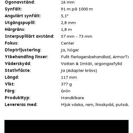
Ögonavstånd:
16 mm
Synfält:
91 m på 1000 m
Angulärt synfält:
5,1º
Utgångspupill:
2,8 mm
Närgräns:
1,8 m
Interpupillärt avstånd:
57 mm - 73 mm
Fokus:
Center
Dioptrijustering:
Ja, höger
Ytbehandling linser:
Fullt flerlagersbehandlad, ArmorTe
Väderskydd:
Vatten & Imtät, argongasfylld
Stativfäste:
Ja (Adapter krävs)
Längd:
117 mm
Vikt:
377 g
Färg:
Grön
Produkttyp:
Handkikare
Levereras med:
Mjuk väska, rem, linsskydd, putsduk