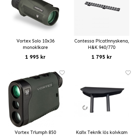
Vortex Solo 10x36
Contessa Picatinnyskena,
monokikare
H&K 940/770
1 995 kr
1 795 kr
Vortex Triumph 850
Kalix Teknik lös kolvkam