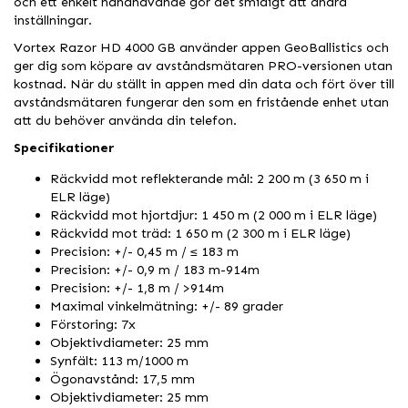
och ett enkelt handhavande gör det smidigt att ändra
inställningar.
Vortex Razor HD 4000 GB använder appen GeoBallistics och
ger dig som köpare av avståndsmätaren PRO-versionen utan
kostnad. När du ställt in appen med din data och fört över till
avståndsmätaren fungerar den som en fristående enhet utan
att du behöver använda din telefon.
Specifikationer
Räckvidd mot reflekterande mål: 2 200 m (3 650 m i
ELR läge)
Räckvidd mot hjortdjur: 1 450 m (2 000 m i ELR läge)
Räckvidd mot träd: 1 650 m (2 300 m i ELR läge)
Precision: +/- 0,45 m / ≤ 183 m
Precision: +/- 0,9 m / 183 m-914m
Precision: +/- 1,8 m / >914m
Maximal vinkelmätning: +/- 89 grader
Förstoring: 7x
Objektivdiameter: 25 mm
Synfält: 113 m/1000 m
Ögonavstånd: 17,5 mm
Objektivdiameter: 25 mm