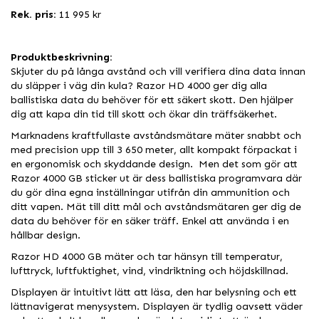
Rek. pris:
11 995 kr
Produktbeskrivning:
Skjuter du på långa avstånd och vill verifiera dina data innan
du släpper i väg din kula? Razor HD 4000 ger dig alla
ballistiska data du behöver för ett säkert skott. Den hjälper
dig att kapa din tid till skott och ökar din träffsäkerhet.
Marknadens kraftfullaste avståndsmätare mäter snabbt och
med precision upp till 3 650 meter, allt kompakt förpackat i
en ergonomisk och skyddande design. Men det som gör att
Razor 4000 GB sticker ut är dess ballistiska programvara där
du gör dina egna inställningar utifrån din ammunition och
ditt vapen. Mät till ditt mål och avståndsmätaren ger dig de
data du behöver för en säker träff. Enkel att använda i en
hållbar design.
Razor HD 4000 GB mäter och tar hänsyn till temperatur,
lufttryck, luftfuktighet, vind, vindriktning och höjdskillnad.
Displayen är intuitivt lätt att läsa, den har belysning och ett
lättnavigerat menysystem. Displayen är tydlig oavsett väder