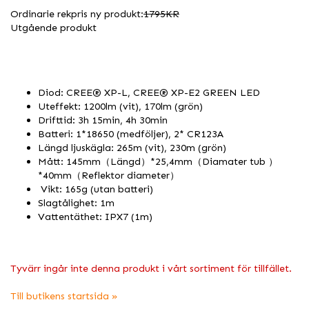
Ordinarie rekpris ny produkt:
1795KR
Utgående produkt
Diod: CREE® XP-L, CREE® XP-E2 GREEN LED
Uteffekt: 1200lm (vit), 170lm (grön)
Drifttid: 3h 15min, 4h 30min
Batteri: 1*18650 (medföljer), 2* CR123A
Längd ljuskägla: 265m (vit), 230m (grön)
Mått: 145mm（Längd）*25,4mm（Diamater tub ）
*40mm（Reflektor diameter）
Vikt: 165g (utan batteri)
Slagtålighet: 1m
Vattentäthet: IPX7 (1m)
Tyvärr ingår inte denna produkt i vårt sortiment för tillfället.
Till butikens startsida »