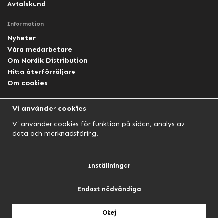
Avtalskund
Information
Nyheter
Våra medarbetare
Om Nordik Distribution
Hitta återförsäljare
Om cookies
Följ oss
Vi använder cookies
Facebook Nordik
Vi använder cookies för funktion på sidan, analys av
Facebook Lightforce Sweden
data och marknadsföring.
YouTube
Instagram
Inställningar
Endast nödvändiga
NORDIK AUTOMOTIVE
NORDIK HUNT
NORDIK OUTDOOR
Okej