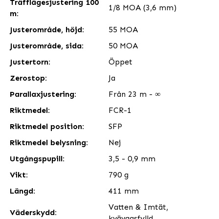
Träfflägesjustering 100
1/8 MOA (3,6 mm)
m:
Justerområde, höjd:
55 MOA
Justerområde, sida:
50 MOA
Justertorn:
Öppet
Zerostop:
Ja
Parallaxjustering:
Från 23 m - ∞
Riktmedel:
FCR-1
Riktmedel position:
SFP
Riktmedel belysning:
Nej
Utgångspupill:
3,5 - 0,9 mm
Vikt:
790 g
Längd:
411 mm
Vatten & Imtät,
Väderskydd:
kvävgasfylld