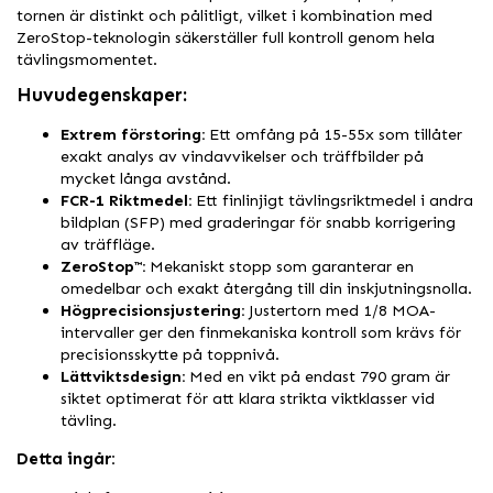
tornen är distinkt och pålitligt, vilket i kombination med
ZeroStop-teknologin säkerställer full kontroll genom hela
tävlingsmomentet.
Huvudegenskaper:
Extrem förstoring:
Ett omfång på 15-55x som tillåter
exakt analys av vindavvikelser och träffbilder på
mycket långa avstånd.
FCR-1 Riktmedel:
Ett finlinjigt tävlingsriktmedel i andra
bildplan (SFP) med graderingar för snabb korrigering
av träffläge.
ZeroStop™:
Mekaniskt stopp som garanterar en
omedelbar och exakt återgång till din inskjutningsnolla.
Högprecisionsjustering:
Justertorn med 1/8 MOA-
intervaller ger den finmekaniska kontroll som krävs för
precisionsskytte på toppnivå.
Lättviktsdesign:
Med en vikt på endast 790 gram är
siktet optimerat för att klara strikta viktklasser vid
tävling.
Detta ingår: