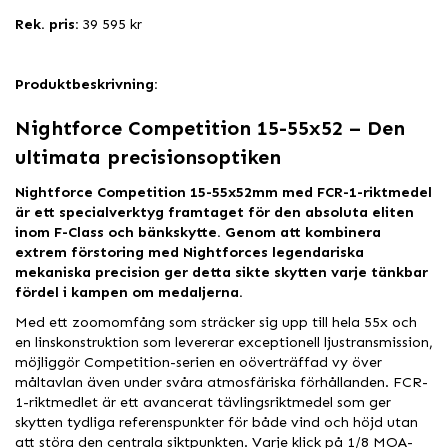
Rek. pris:
39 595 kr
Produktbeskrivning:
Nightforce Competition 15-55x52 – Den
ultimata precisionsoptiken
Nightforce Competition 15-55x52mm med FCR-1-riktmedel
är ett specialverktyg framtaget för den absoluta eliten
inom F-Class och bänkskytte. Genom att kombinera
extrem förstoring med Nightforces legendariska
mekaniska precision ger detta sikte skytten varje tänkbar
fördel i kampen om medaljerna.
Med ett zoomomfång som sträcker sig upp till hela 55x och
en linskonstruktion som levererar exceptionell ljustransmission,
möjliggör Competition-serien en oöverträffad vy över
måltavlan även under svåra atmosfäriska förhållanden. FCR-
1-riktmedlet är ett avancerat tävlingsriktmedel som ger
skytten tydliga referenspunkter för både vind och höjd utan
att störa den centrala siktpunkten. Varje klick på 1/8 MOA-