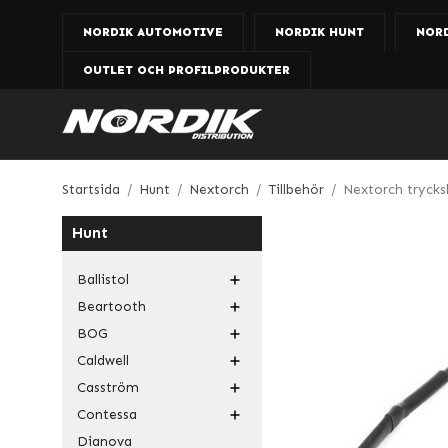
NORDIK AUTOMOTIVE
NORDIK HUNT
NOR
OUTLET OCH PROFILPRODUKTER
Startsida
/
Hunt
/
Nextorch
/
Tillbehör
/
Nextorch trycks
Hunt
Ballistol
Beartooth
BOG
Caldwell
Casström
Contessa
Dianova