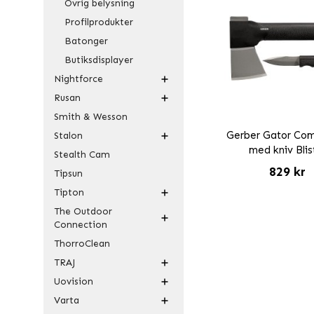
Övrig belysning
Profilprodukter
Batonger
Butiksdisplayer
Nightforce
Rusan
Smith & Wesson
Gerber Gator Co
Stalon
med kniv Blis
Stealth Cam
829 kr
Tipsun
Tipton
The Outdoor
Connection
ThorroClean
TRAJ
Uovision
Varta