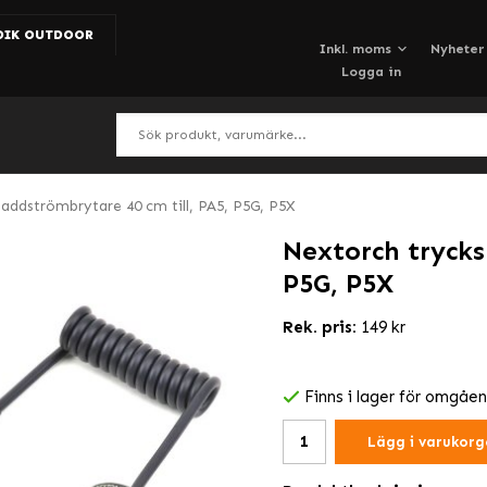
DIK OUTDOOR
Nyheter
Logga in
laddströmbrytare 40 cm till, PA5, P5G, P5X
Nextorch trycks
P5G, P5X
Rek. pris:
149 kr
Finns i lager för omgåe
Lägg i varukorg