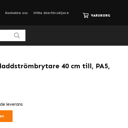
Kontakta oss
Hitta återförsäljare
VARUKORG
laddströmbrytare 40 cm till, PA5,
nde leverans
en