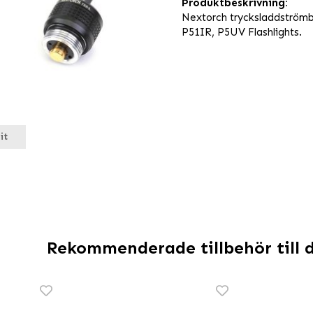
Produktbeskrivning:
Nextorch trycksladdströmbr
P51IR, P5UV Flashlights.
it
Rekommenderade tillbehör till 