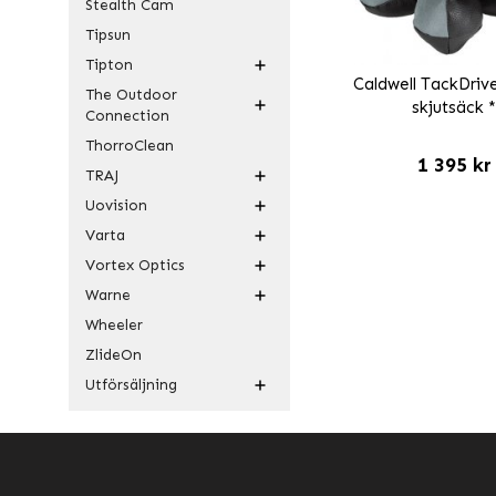
Stealth Cam
Tipsun
Tipton
Caldwell TackDriv
The Outdoor
skjutsäck 
Connection
ThorroClean
1 395 kr
TRAJ
Uovision
Varta
Vortex Optics
Warne
Wheeler
ZlideOn
Utförsäljning