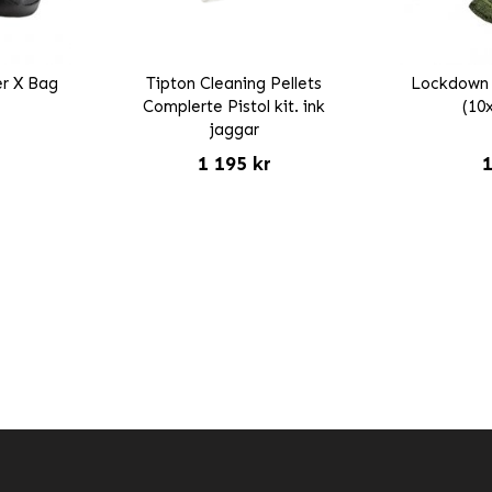
er X Bag
Tipton Cleaning Pellets
Lockdown 
*
Complerte Pistol kit. ink
(10
jaggar
1 195 kr
1