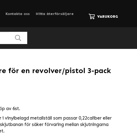
Kontakta oss
Hitta återförsäljare
VARUKORG
e för en revolver/pistol 3-pack
köp av 6st.
r i vinylbelagd metallställ som passar 0,22caliber eller
l skjutbanan för säker förvaring mellan skjutningarna
et.