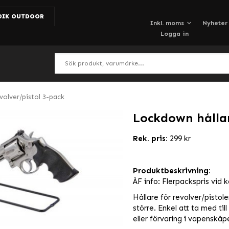
DIK OUTDOOR
Nyheter
Logga in
volver/pistol 3-pack
Lockdown hållar
Rek. pris:
299 kr
Produktbeskrivning:
ÅF info: Flerpackspris vid 
Hållare för revolver/pistole
större. Enkel att ta med til
eller förvaring i vapenskåp