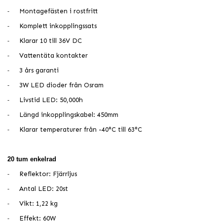
Montagefästen i rostfritt
-
Komplett inkopplingssats
-
Klarar 10 till 36V DC
-
Vattentäta kontakter
-
3 års garanti
-
3W LED dioder från Osram
-
Livstid LED: 50,000h
-
Längd inkopplingskabel: 450mm
-
Klarar temperaturer från -40°C till 63°C
-
20 tum enkelrad
Reflektor: Fjärrljus
-
Antal LED: 20st
-
Vikt: 1,22 kg
-
Effekt: 60W
-