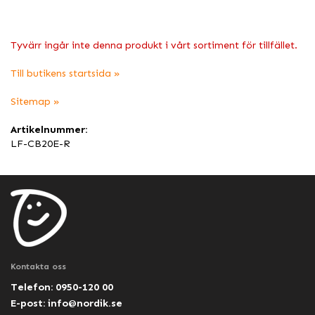
Tyvärr ingår inte denna produkt i vårt sortiment för tillfället.
Till butikens startsida »
Sitemap »
Artikelnummer:
LF-CB20E-R
Kontakta oss
Telefon: 0950-120 00
E-post:
info@nordik.se