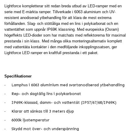
Lightforce kompletterar sitt redan breda utbud av LED-ramper med en
serie med E-märkta ramper. Tillverkade i 6063 aluminium och UV-
resistent anodiserad ytbehandling för att klara de mest extrema
förhållanden. Slag- och stöttåliga med en lins i polykarbonat och en
vattentäthet som uppnår IP69K klassning. Med europeiska (Osram)
högeffekts LED-dioder som har matchats med reflektorerna för maximal
prestanda i sin klass. Med många olika monteringsalternativ komplett
med vattentäta kontakter i den medföljande inkopplingssatsen, ger
Lightforce LED ramper en kraftfull prestanda i ett paket.
Specifikationer
Lamphus i 6063 aluminium med svartanodiserad ytbehandling
-
Rep- och slagtålig lins i polykarbonat
-
IP69K-klassad, damm- och vattentät (IP57/67/68/IP69K)
-
Klarar att sänkas till 3 meters djup
-
6000k ljustemperatur
-
Skydd mot över- och underspänning
-