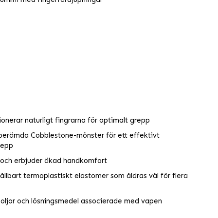
ionerar naturligt fingrarna för optimalt grepp
erömda Cobblestone-mönster för ett effektivt
grepp
l och erbjuder ökad handkomfort
hållbart termoplastiskt elastomer som åldras väl för flera
lla oljor och lösningsmedel associerade med vapen