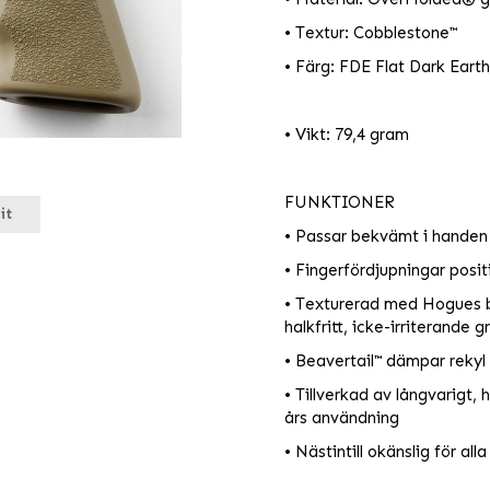
• Textur: Cobblestone™
• Färg: FDE Flat Dark Earth
• Vikt: 79,4 gram
FUNKTIONER
it
• Passar bekvämt i handen
• Fingerfördjupningar posit
• Texturerad med Hogues b
halkfritt, icke-irriterande 
• Beavertail™ dämpar reky
• Tillverkad av långvarigt, 
års användning
• Nästintill okänslig för a