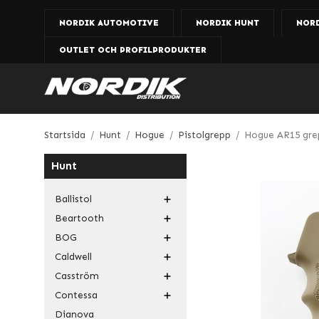
NORDIK AUTOMOTIVE
NORDIK HUNT
NOR
OUTLET OCH PROFILPRODUKTER
Startsida
/
Hunt
/
Hogue
/
Pistolgrepp
/
Hogue AR15 grep
Hunt
Ballistol
Beartooth
BOG
Caldwell
Casström
Contessa
Dianova