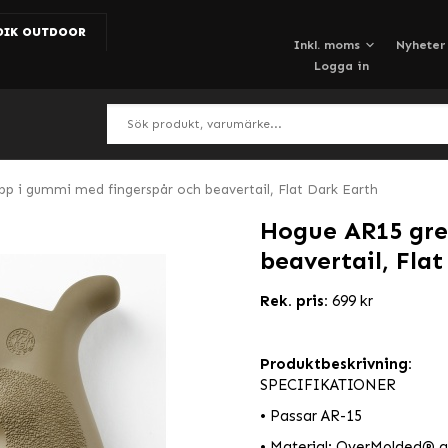
DIK OUTDOOR
Nyheter
Logga in
p i gummi med fingerspår och beavertail, Flat Dark Earth
Hogue AR15 gre
beavertail, Fla
Rek. pris:
699 kr
Produktbeskrivning:
SPECIFIKATIONER
• Passar AR-15
• Material: OverMolded® 