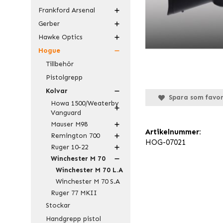
Frankford Arsenal
Gerber
Hawke Optics
Hogue
Tillbehör
Pistolgrepp
Kolvar
Spara som favor
Howa 1500/Weaterby
Vanguard
Mauser M98
Artikelnummer:
Remington 700
HOG-07021
Ruger 10-22
Winchester M 70
Winchester M 70 L.A
Winchester M 70 S.A
Ruger 77 MKII
Stockar
Handgrepp pistol