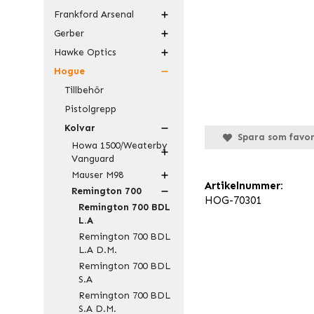
Frankford Arsenal
Gerber
Hawke Optics
Hogue
Tillbehör
Pistolgrepp
Kolvar
Spara som favor
Howa 1500/Weaterby
Vanguard
Mauser M98
Artikelnummer:
Remington 700
HOG-70301
Remington 700 BDL
L.A
Remington 700 BDL
L.A D.M.
Remington 700 BDL
S.A
Remington 700 BDL
S.A D.M.