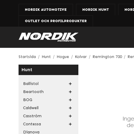
NORDIK AUTOMOTIVE
NORDIK HUNT
NOR
OUTLET OCH PROFILPRODUKTER
Startsida
/
Hunt
/
Hogue
/
Kolvar
/
Remington 700
/
Re
Hunt
Ballistol
Beartooth
BOG
Caldwell
Casström
Contessa
Dianova