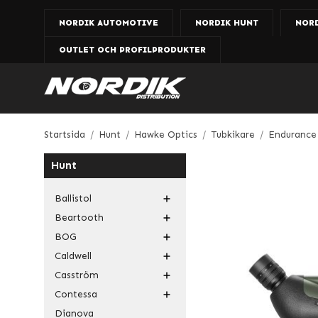
NORDIK AUTOMOTIVE
NORDIK HUNT
NOR
OUTLET OCH PROFILPRODUKTER
Startsida
/
Hunt
/
Hawke Optics
/
Tubkikare
/
Endurance
Hunt
Ballistol
Beartooth
BOG
Caldwell
Casström
Contessa
Dianova