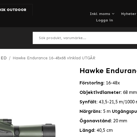
DIK OUTDOOR
Nyheter
Logga in
 ED
/
Hawke Endurance 16-48x68 vinklad UTGÅR
Hawke Enduranc
Förstoring:
16-48x
Objektivdiameter:
68 mm
Synfält:
43,5-21,5 m/1000
Närgräns:
5 m
Utgångspup
Ögonavstånd:
20 mm
Längd:
40,5 cm