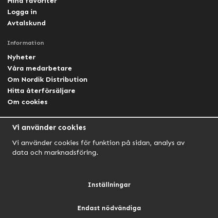
Mina favoriter
Logga in
Avtalskund
Information
Nyheter
Våra medarbetare
Om Nordik Distribution
Hitta återförsäljare
Om cookies
Följ oss
Vi använder cookies
Facebook Nordik
Vi använder cookies för funktion på sidan, analys av
Facebook Lightforce Sweden
data och marknadsföring.
YouTube
Instagram
Inställningar
Endast nödvändiga
NORDIK AUTOMOTIVE
NORDIK HUNT
NORDIK OUTDOOR