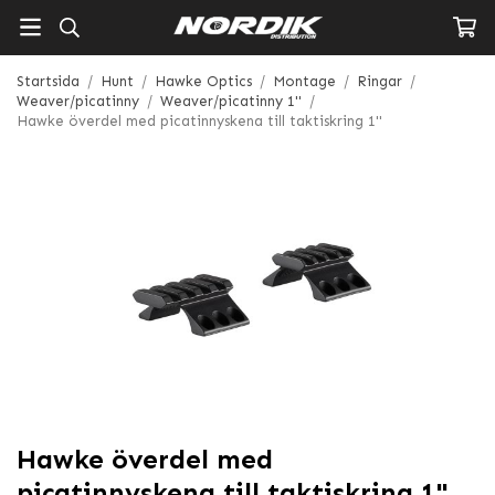
Startsida
/
Hunt
/
Hawke Optics
/
Montage
/
Ringar
/
Weaver/picatinny
/
Weaver/picatinny 1"
/
Hawke överdel med picatinnyskena till taktiskring 1"
Hawke överdel med
picatinnyskena till taktiskring 1"