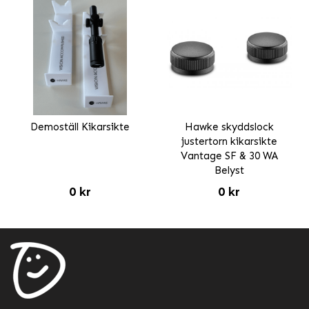
Demoställ Kikarsikte
Hawke skyddslock
justertorn kikarsikte
Vantage SF & 30 WA
Belyst
0 kr
0 kr