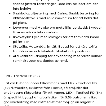
snabbt justera förstoringen, som kan tas bort om den
inte behövs.
Snabbdioptrijustering med låsring: Snabb justering för
riktmedelsfokus med en låsmekanism för att hålla det
på plats.
Levereras med Hawke pro metallflip-up skydd: Skyddar
linserna när de inte används.
Kvävefylld: Fylld med kvävgas för att förhindra imma
på insidan.
Stöttålig, Vattentät, Imtät: Byggd för att tåla tuffa
förhållanden och bibehålla klarhet och prestanda.
Alla kalibrar: Lämplig för användning med vilken kaliber
som helst utan att skadas av rekyl.
LRX - Tactical FD (8X)
Låt din kulbana jobba tillsammans med LRX - Tactical FD
(8x) riktmedlet, exklusivt från Hawke, så erbjuder det
användbara riktpunkter för AR-vapen. LRX - Tactical FD (8x)
är specifikt byggd kring ballistiken för 5.56 patroner, vilket
gör överhållning med riktmedlet mer möjligt än någonsin