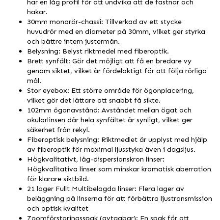
har en låg profil för att undvika att de fastnar och
hakar.
30mm monorör-chassi: Tillverkad av ett stycke
huvudrör med en diameter på 30mm, vilket ger styrka
och bättre intern justermån.
Belysning: Belyst riktmedel med fiberoptik.
Brett synfält: Gör det möjligt att få en bredare vy
genom siktet, vilket är fördelaktigt för att följa rörliga
mål.
Stor eyebox: Ett större område för ögonplacering,
vilket gör det lättare att snabbt få sikte.
102mm ögonavstånd: Avståndet mellan ögat och
okularlinsen där hela synfältet är synligt, vilket ger
säkerhet från rekyl.
Fiberoptisk belysning: Riktmedlet är upplyst med hjälp
av fiberoptik för maximal ljusstyka även i dagsljus.
Högkvalitativt, låg-dispersionskron linser:
Högkvalitativa linser som minskar kromatisk aberration
för klarare siktbild.
21 lager Fullt Multibelagda linser: Flera lager av
beläggning på linserna för att förbättra ljustransmission
och optisk kvalitet
Zoomförstoringsspak (avtagbar): En spak för att