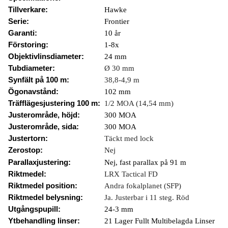
Tillverkare:
Hawke
Serie:
Frontier
Garanti:
10 år
Förstoring:
1-8x
Objektivlinsdiameter:
24 mm
Tubdiameter:
Ø 30 mm
Synfält på 100 m:
38,8-4,9 m
Ögonavstånd:
102 mm
Träfflägesjustering 100 m:
1/2 MOA (14,54 mm)
Justerområde, höjd:
300 MOA
Justerområde, sida:
300 MOA
Justertorn:
Täckt med lock
Zerostop:
Nej
Parallaxjustering:
Nej, fast parallax på 91 m
Riktmedel:
LRX Tactical FD
Riktmedel position:
Andra fokalplanet (SFP)
Riktmedel belysning:
Ja. Justerbar i 11 steg. Röd
Utgångspupill:
24-3 mm
Ytbehandling linser:
21 Lager Fullt Multibelagda Linser