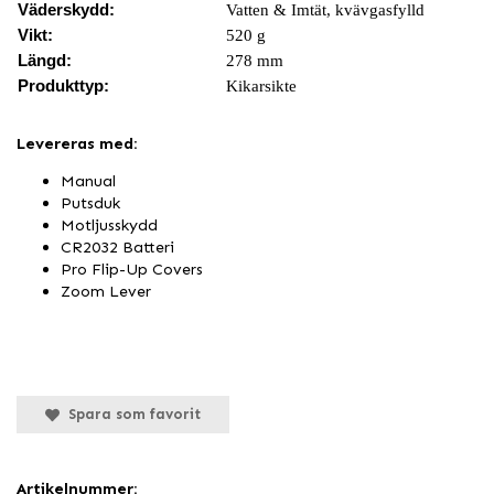
Väderskydd:
Vatten & Imtät, kvävgasfylld
Vikt:
520 g
Längd:
278 mm
Produkttyp:
Kikarsikte
Levereras med:
Manual
Putsduk
Motljusskydd
CR2032 Batteri
Pro Flip-Up Covers
Zoom Lever
Spara som favorit
Artikelnummer: