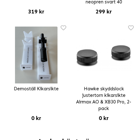
neopren svart 40
319 kr
299 kr
Demoställ Kikarsikte
Hawke skyddslock
justertorn kikarsikte
Airmax AO & XB30 Pro, 2-
pack
0 kr
0 kr