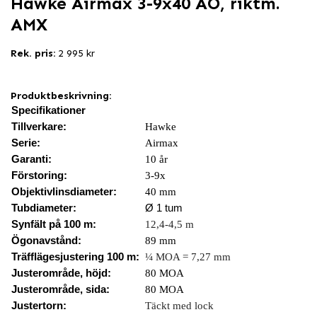
Hawke Airmax 3-9x40 AO, riktm.
AMX
Rek. pris:
2 995 kr
Produktbeskrivning:
Specifikationer
Tillverkare:
Hawke
Serie:
Airmax
Garanti:
10 år
Förstoring:
3-9x
Objektivlinsdiameter:
40 mm
Tubdiameter:
Ø 1 tum
Synfält på 100 m:
12,4-4,5 m
Ögonavstånd:
89 mm
Träfflägesjustering 100 m:
¼ MOA = 7,27 mm
Justerområde, höjd:
80 MOA
Justerområde, sida:
80 MOA
Justertorn:
Täckt med lock