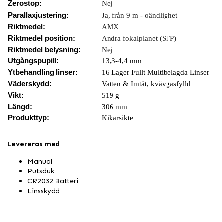
Zerostop:
Nej
Parallaxjustering:
Ja, från 9 m - oändlighet
Riktmedel:
AMX
Riktmedel position:
Andra fokalplanet (SFP)
Riktmedel belysning:
Nej
Utgångspupill:
13,3-4,4 mm
Ytbehandling linser:
16 Lager Fullt Multibelagda Linser
Väderskydd:
Vatten & Imtät, kvävgasfylld
Vikt:
519 g
Längd:
306 mm
Produkttyp:
Kikarsikte
Levereras med
Manual
Putsduk
CR2032 Batteri
Linsskydd