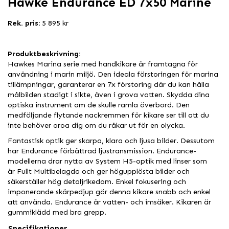
Hawke Endurance ED 7x50 Marine
Rek. pris:
5 895 kr
Produktbeskrivning:
Hawkes Marina serie med handkikare är framtagna för
användning i marin miljö. Den ideala förstoringen för marina
tillämpningar, garanterar en 7x förstoring där du kan hålla
målbilden stadigt i sikte, även i grova vatten. Skydda dina
optiska instrument om de skulle ramla överbord. Den
medföljande flytande nackremmen för kikare ser till att du
inte behöver oroa dig om du råkar ut för en olycka.
Fantastisk optik ger skarpa, klara och ljusa bilder. Dessutom
har Endurance förbättrad ljustransmission. Endurance-
modellerna drar nytta av System H5-optik med linser som
är Fullt Multibelagda och ger högupplösta bilder och
säkerställer hög detaljrikedom. Enkel fokusering och
imponerande skärpedjup gör denna kikare snabb och enkel
att använda. Endurance är vatten- och imsäker. Kikaren är
gummiklädd med bra grepp.
Specifikationer