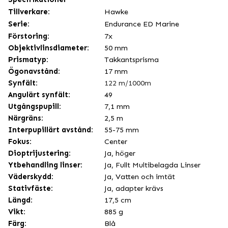
Tillverkare:
Hawke
Serie:
Endurance ED Marine
Förstoring:
7x
Objektivlinsdiameter:
50 mm
Prismatyp:
Takkantsprisma
Ögonavstånd:
17 mm
Synfält:
122 m/1000m
Angulärt synfält:
49
Utgångspupill:
7,1 mm
Närgräns:
2,5 m
Interpupillärt avstånd:
55-75 mm
Fokus:
Center
Dioptrijustering:
Ja, höger
Ytbehandling linser:
Ja, Fullt Multibelagda Linser
Väderskydd:
Ja, Vatten och imtät
Stativfäste:
Ja, adapter krävs
Längd:
17,5 cm
Vikt:
885 g
Färg:
Blå