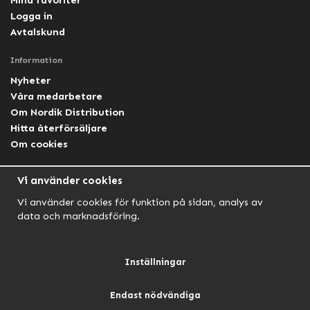
Logga in
Avtalskund
Information
Nyheter
Våra medarbetare
Om Nordik Distribution
Hitta återförsäljare
Om cookies
Följ oss
Vi använder cookies
Facebook Nordik
Vi använder cookies för funktion på sidan, analys av
Facebook Lightforce Sweden
data och marknadsföring.
YouTube
Instagram
Inställningar
Endast nödvändiga
NORDIK AUTOMOTIVE
NORDIK HUNT
NORDIK OUTDOOR