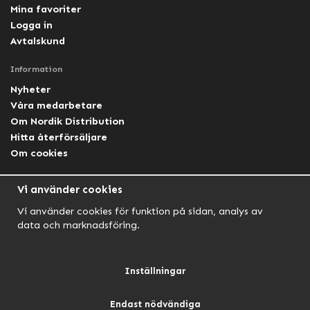
Mina favoriter
Logga in
Avtalskund
Information
Nyheter
Våra medarbetare
Om Nordik Distribution
Hitta återförsäljare
Om cookies
Följ oss
Vi använder cookies
Facebook Nordik
Vi använder cookies för funktion på sidan, analys av
Facebook Lightforce Sweden
data och marknadsföring.
YouTube
Instagram
Inställningar
Endast nödvändiga
NORDIK AUTOMOTIVE
NORDIK HUNT
NORDIK OUTDOOR