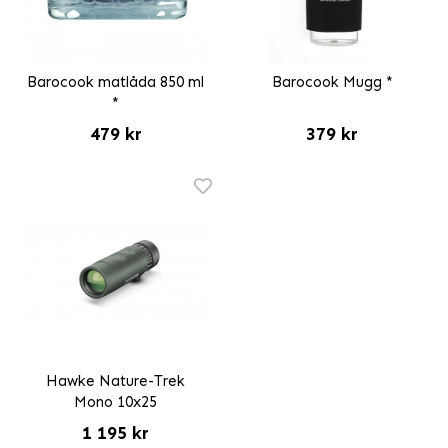
Barocook matlåda 850 ml
Barocook Mugg *
*
479 kr
379 kr
Hawke Nature-Trek
Mono 10x25
1 195 kr