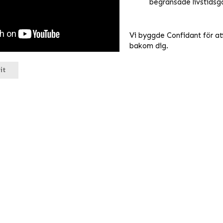
begränsade livstidsga
Vi byggde Confidant för a
bakom dig.
it