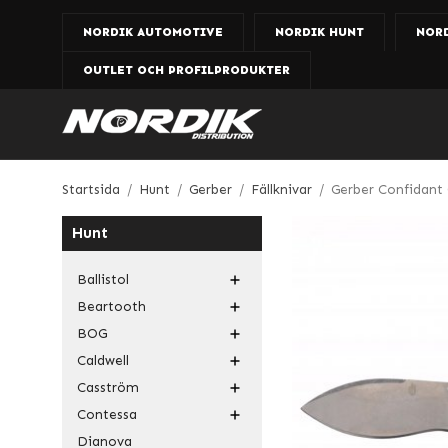
NORDIK AUTOMOTIVE
NORDIK HUNT
NOR
OUTLET OCH PROFILPRODUKTER
Startsida
/
Hunt
/
Gerber
/
Fällknivar
/
Gerber Confidant 
Hunt
Ballistol
Beartooth
BOG
Caldwell
Casström
Contessa
Dianova