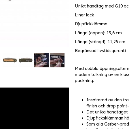
Unikt handtag med G10 oc
Liner lock
Djupfickklämma
Längd (öppen): 19,6 cm
Längd (stängd): 11,25 cm
Begränsad livstidsgaranti
Med dubbla öppningsalterna
modern tolkning av en klas
packning.
Inspirerad av den tr
finish och drop point-
Det unika handtaget
Djupficksklämman håll
Som alla Gerber-prod