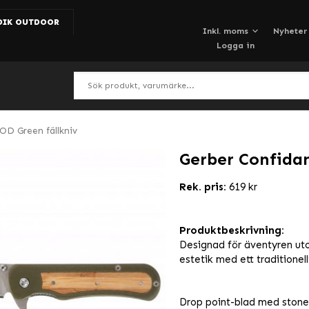
DIK OUTDOOR
Nyheter
Logga in
OD Green fällkniv
Gerber Confidan
Rek. pris:
619 kr
Produktbeskrivning:
Designad för äventyren ut
estetik med ett traditionel
Drop point-blad med stone