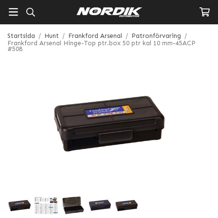
Startsida
/
Hunt
/
Frankford Arsenal
/
Patronförvaring
/
Frankford Arsenal Hinge-Top ptr.box 50 ptr kal 10 mm-45ACP
#508