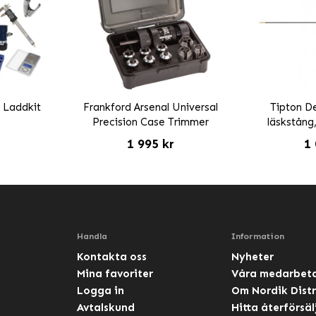
l Laddkit
Frankford Arsenal Universal
Tipton De
Precision Case Trimmer
läskstång,
1 995 kr
1 
Handla
Information
Kontakta oss
Nyheter
Mina favoriter
Våra medarbet
Logga in
Om Nordik Distr
Avtalskund
Hitta återförsäl