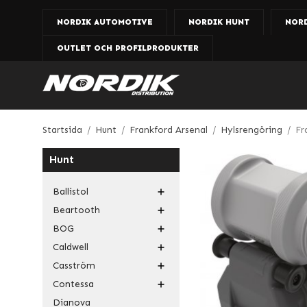
NORDIK AUTOMOTIVE
NORDIK HUNT
NOR
OUTLET OCH PROFILPRODUKTER
Startsida
/
Hunt
/
Frankford Arsenal
/
Hylsrengöring
/
Fr
Hunt
Ballistol
Beartooth
BOG
Caldwell
Casström
Contessa
Dianova