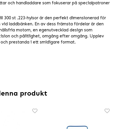
yttar och handladdare som fokuserar på specialpatroner
ll 300 st .223-hylsor är den perfekt dimensionerad för
s vid laddbänken. En av dess främsta fördelar är den
rhållsfria motorn, en egenutvecklad design som
cision och pålitlighet, omgång efter omgång. Upplev
 och prestanda i ett smidigare format.
denna produkt