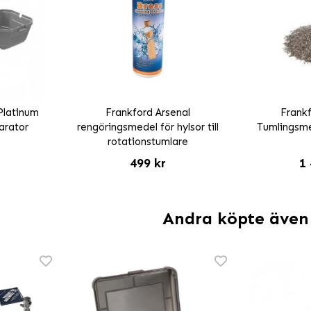
Platinum
Frankford Arsenal
Frankf
arator
rengöringsmedel för hylsor till
Tumlingsmed
rotationstumlare
499 kr
1 
Andra köpte även