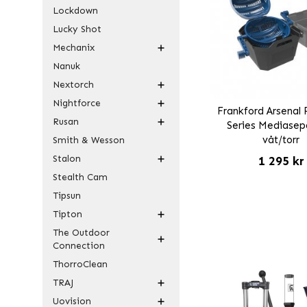
Lockdown
Lucky Shot
Mechanix
Nanuk
Nextorch
Nightforce
Frankford Arsenal 
Rusan
Series Mediasep
våt/torr
Smith & Wesson
Stalon
1 295 kr
Stealth Cam
Tipsun
Tipton
The Outdoor
Connection
ThorroClean
TRAJ
Uovision