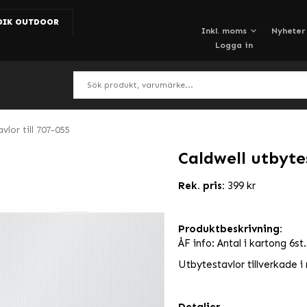
DIK OUTDOOR
Nyheter
Logga in
vlor till 707-055
Caldwell utbytes
Rek. pris:
399 kr
Produktbeskrivning:
ÅF info: Antal i kartong 6st.
Utbytestavlor tillverkade i 