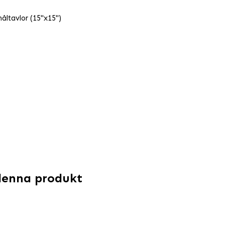
måltavlor (15"x15")
denna produkt