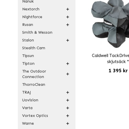
Nanuk
Nextorch
Nightforce
Rusan
Smith & Wesson
Stalon
Stealth Cam
Caldwell TackDriv
Tipsun
skjutsäck 
Tipton
1 395 kr
The Outdoor
Connection
ThorroClean
TRAJ
Uovision
Varta
Vortex Optics
Warne