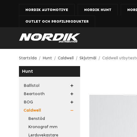
NORDIK AUTOMOTIVE
NORDIK HUNT
NOR
OUTLET OCH PROFILPRODUKTER
Startsida
/
Hunt
/
Caldwell
/
Skjutmål
/
Caldwell utbytesta
Hunt
Ballistol
Beartooth
BOG
Caldwell
Benstöd
Kronograf mm
Lerduvekastare