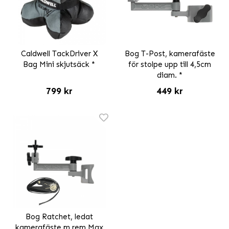
Caldwell TackDriver X
Bog T-Post, kamerafäste
Bag Mini skjutsäck *
för stolpe upp till 4,5cm
diam. *
799 kr
449 kr
Bog Ratchet, ledat
kamerafäste m.rem Max