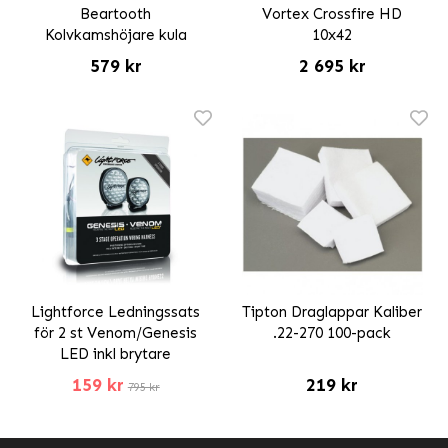
Beartooth
Vortex Crossfire HD
Kolvkamshöjare kula
10x42
579 kr
2 695 kr
Lightforce Ledningssats
Tipton Draglappar Kaliber
för 2 st Venom/Genesis
.22-270 100-pack
LED inkl brytare
159 kr
219 kr
795 kr