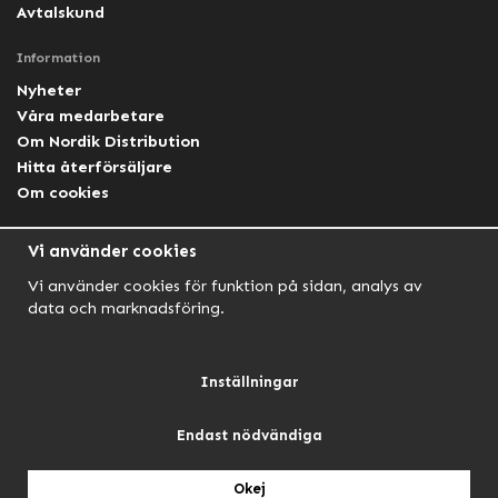
Avtalskund
Information
Nyheter
Våra medarbetare
Om Nordik Distribution
Hitta återförsäljare
Om cookies
Följ oss
Vi använder cookies
Facebook Nordik
Vi använder cookies för funktion på sidan, analys av
Facebook Lightforce Sweden
data och marknadsföring.
YouTube
Instagram
Inställningar
Endast nödvändiga
NORDIK AUTOMOTIVE
NORDIK HUNT
NORDIK OUTDOOR
Okej