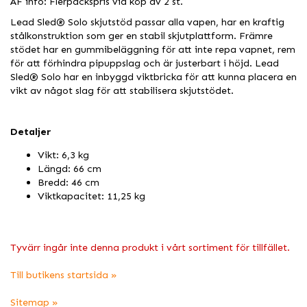
ÅF info: Flerpackspris vid köp av 2 st.
Lead Sled® Solo skjutstöd passar alla vapen, har en kraftig
stålkonstruktion som ger en stabil skjutplattform. Främre
stödet har en gummibeläggning för att inte repa vapnet, rem
för att förhindra pipuppslag och är justerbart i höjd. Lead
Sled® Solo har en inbyggd viktbricka för att kunna placera en
vikt av något slag för att stabilisera skjutstödet.
Detaljer
Vikt: 6,3 kg
Längd: 66 cm
Bredd: 46 cm
Viktkapacitet: 11,25 kg
Tyvärr ingår inte denna produkt i vårt sortiment för tillfället.
Till butikens startsida »
Sitemap »