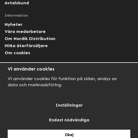
Avtalskund
Information
Nyheter
Våra medarbetare
Om Nordik Distribution
Hitta återförsäljare
Om cookies
Följ oss
Vi använder cookies
Facebook Nordik
Vi använder cookies för funktion på sidan, analys av
Facebook Lightforce Sweden
data och marknadsföring.
YouTube
Instagram
Inställningar
Endast nödvändiga
NORDIK AUTOMOTIVE
NORDIK HUNT
NORDIK OUTDOOR
Okej