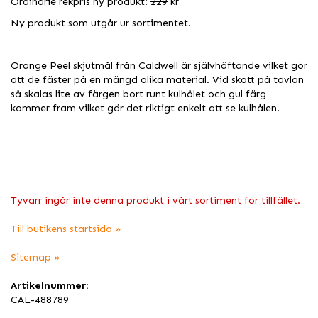
Ordinarie rekpris ny produkt:
229
kr
Ny produkt som utgår ur sortimentet.
Orange Peel skjutmål från Caldwell är självhäftande vilket gör
att de fäster på en mängd olika material. Vid skott på tavlan
så skalas lite av färgen bort runt kulhålet och gul färg
kommer fram vilket gör det riktigt enkelt att se kulhålen.
Tyvärr ingår inte denna produkt i vårt sortiment för tillfället.
Till butikens startsida »
Sitemap »
Artikelnummer:
CAL-488789